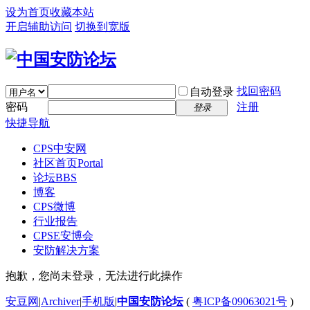
设为首页
收藏本站
开启辅助访问
切换到宽版
找回密码
自动登录
密码
注册
登录
快捷导航
CPS中安网
社区首页
Portal
论坛
BBS
博客
CPS微博
行业报告
CPSE安博会
安防解决方案
抱歉，您尚未登录，无法进行此操作
安豆网
|
Archiver
|
手机版
|
中国安防论坛
(
粤ICP备09063021号
)