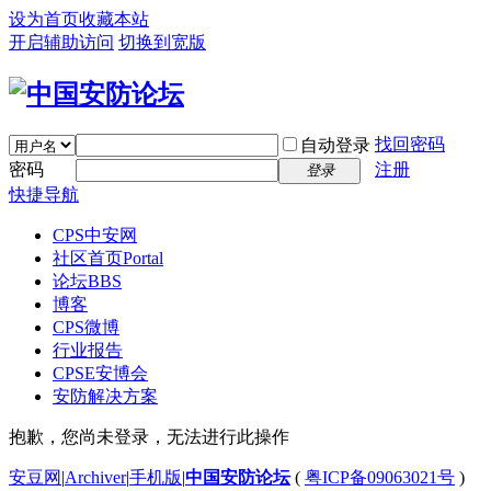
设为首页
收藏本站
开启辅助访问
切换到宽版
找回密码
自动登录
密码
注册
登录
快捷导航
CPS中安网
社区首页
Portal
论坛
BBS
博客
CPS微博
行业报告
CPSE安博会
安防解决方案
抱歉，您尚未登录，无法进行此操作
安豆网
|
Archiver
|
手机版
|
中国安防论坛
(
粤ICP备09063021号
)