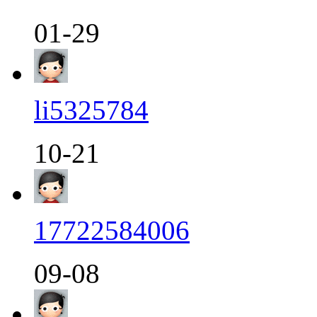
01-29
li5325784
10-21
17722584006
09-08