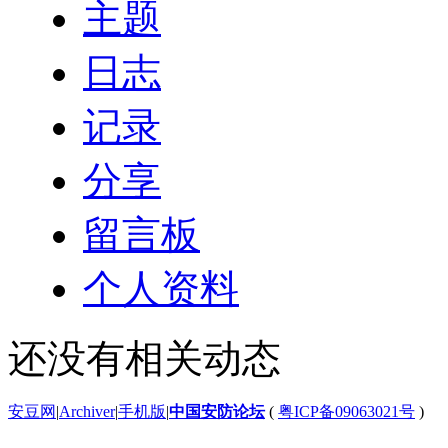
主题
日志
记录
分享
留言板
个人资料
还没有相关动态
安豆网
|
Archiver
|
手机版
|
中国安防论坛
(
粤ICP备09063021号
)