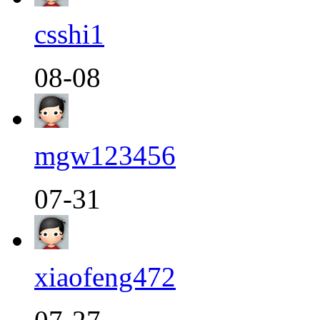
csshi1
08-08
mgw123456
07-31
xiaofeng472