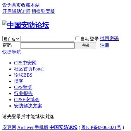
设为首页
收藏本站
开启辅助访问
切换到宽版
找回密码
自动登录
密码
注册
登录
快捷导航
CPS中安网
社区首页
Portal
论坛
BBS
博客
CPS微博
行业报告
CPSE安博会
安防解决方案
请先登录后才能继续浏览
安豆网
|
Archiver
|
手机版
|
中国安防论坛
(
粤ICP备09063021号
)