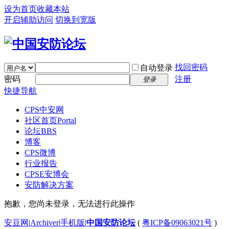
设为首页
收藏本站
开启辅助访问
切换到宽版
找回密码
自动登录
密码
注册
登录
快捷导航
CPS中安网
社区首页
Portal
论坛
BBS
博客
CPS微博
行业报告
CPSE安博会
安防解决方案
抱歉，您尚未登录，无法进行此操作
安豆网
|
Archiver
|
手机版
|
中国安防论坛
(
粤ICP备09063021号
)