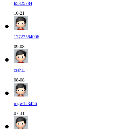
li5325784
10-21
17722584006
09-08
csshi1
08-08
mgw123456
07-31