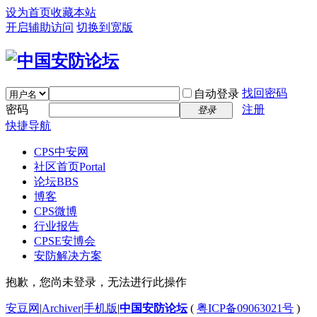
设为首页
收藏本站
开启辅助访问
切换到宽版
找回密码
自动登录
密码
注册
登录
快捷导航
CPS中安网
社区首页
Portal
论坛
BBS
博客
CPS微博
行业报告
CPSE安博会
安防解决方案
抱歉，您尚未登录，无法进行此操作
安豆网
|
Archiver
|
手机版
|
中国安防论坛
(
粤ICP备09063021号
)