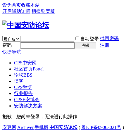
设为首页
收藏本站
开启辅助访问
切换到宽版
找回密码
自动登录
密码
注册
登录
快捷导航
CPS中安网
社区首页
Portal
论坛
BBS
博客
CPS微博
行业报告
CPSE安博会
安防解决方案
抱歉，您尚未登录，无法进行此操作
安豆网
|
Archiver
|
手机版
|
中国安防论坛
(
粤ICP备09063021号
)