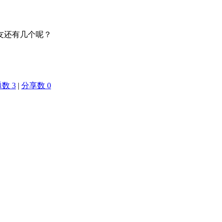
友还有几个呢？
数 3
|
分享数 0