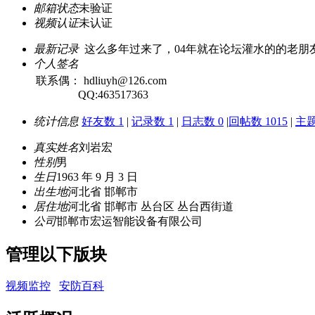
邮箱状态
未验证
视频认证
未认证
最新记录
这么多年过来了，04年就在论坛灌水的的老朋
个人签名
联系偶： hdliuyh@126.com
QQ:463517363
统计信息
好友数 1
|
记录数 1
|
日志数 0
|
回帖数 1015
|
主题
真实姓名
刘岩宏
性别
男
生日
1963 年 9 月 3 日
出生地
河北省 邯郸市
居住地
河北省 邯郸市 丛台区 丛台西街道
公司
邯郸市宏运智能设备有限公司
管理以下版块
视频监控
安防百科