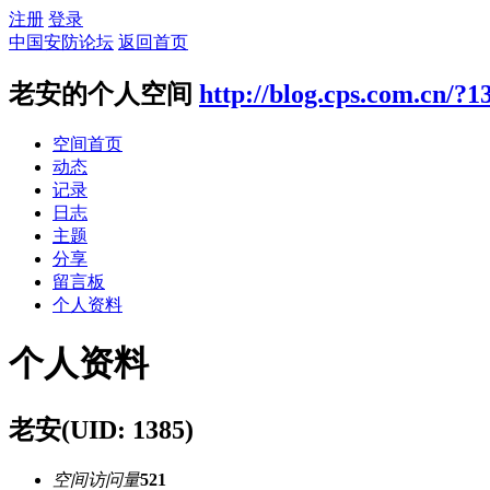
注册
登录
中国安防论坛
返回首页
老安的个人空间
http://blog.cps.com.cn/?1
空间首页
动态
记录
日志
主题
分享
留言板
个人资料
个人资料
老安
(UID: 1385)
空间访问量
521