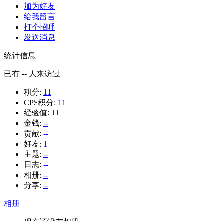
加为好友
给我留言
打个招呼
发送消息
统计信息
已有
--
人来访过
积分:
11
CPS积分:
11
经验值:
11
金钱:
--
贡献:
--
好友:
1
主题:
--
日志:
--
相册:
--
分享:
--
相册