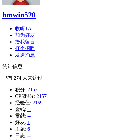
hmwin520
收听TA
加为好友
给我留言
打个招呼
发送消息
统计信息
已有
274
人来访过
积分:
2157
CPS积分:
2157
经验值:
2159
金钱:
--
贡献:
--
好友:
1
主题:
6
日志:
--